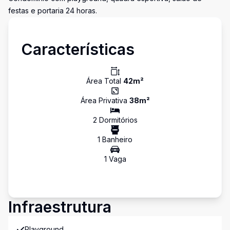
festas e portaria 24 horas.
Características
Área Total
42
m²
Área Privativa
38
m²
2
Dormitório
s
1
Banheiro
1
Vaga
Infraestrutura
Playground