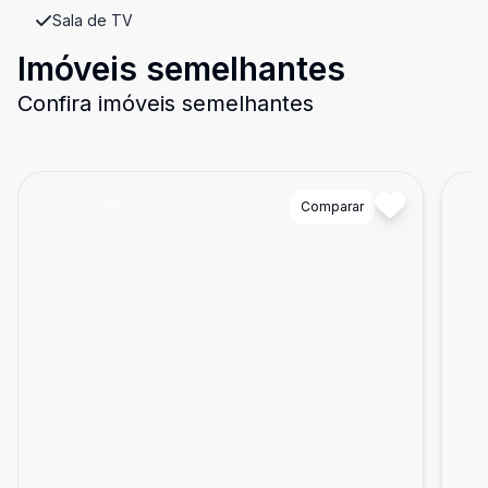
Sala de TV
Imóveis semelhantes
Confira imóveis semelhantes
Cód:
10369
Comparar
Có