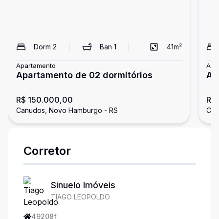
Dorm
2
Ban
1
41
m²
Apartamento
Apa
Apartamento de 02 dormitórios
Ap
R$ 150.000,00
R$
Canudos, Novo Hamburgo - RS
Can
Corretor
Sinuelo Imóveis
TIAGO LEOPOLDO
49208f