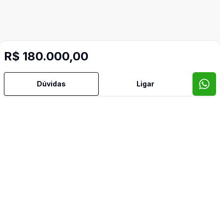
Mais informações
R$ 180.000,00
Área de Serviço
Dúvidas
Ligar
Banheiro Social
Sala de Jantar
Sala de TV
Imóveis semelhantes
Confira imóveis semelhantes