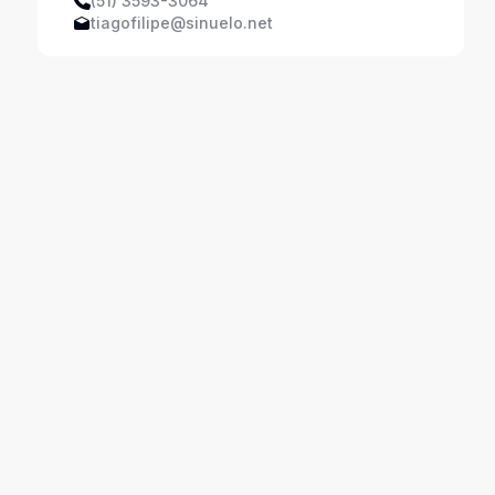
(51) 3593-3064
tiagofilipe@sinuelo.net