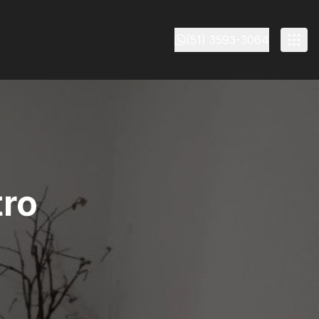
(51) 3593-3064
tro