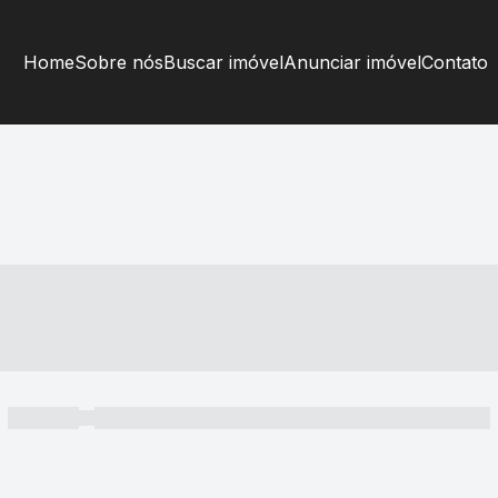
Home
Sobre nós
Buscar imóvel
Anunciar imóvel
Contato
----- ---- ---- -- ----
----- -----
----- ----- -- ------ ---- ---- -- ----- ----- ----- --- ------