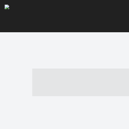
----- ----- -- -
- ------