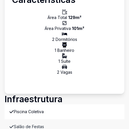
Área Total
129
m²
Área Privativa
101
m²
2
Dormitório
s
1
Banheiro
1
Suíte
2
Vaga
s
Infraestrutura
Piscina Coletiva
Salão de Festas