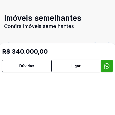
Imóveis semelhantes
Confira imóveis semelhantes
R$ 340.000,00
Cód:
10375
Comparar
Có
Dúvidas
Ligar