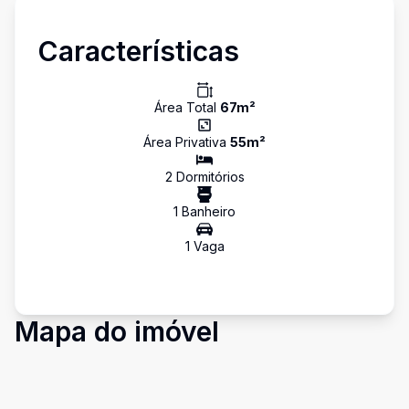
Características
Área Total
67
m²
Área Privativa
55
m²
2
Dormitório
s
1
Banheiro
1
Vaga
Mapa do imóvel