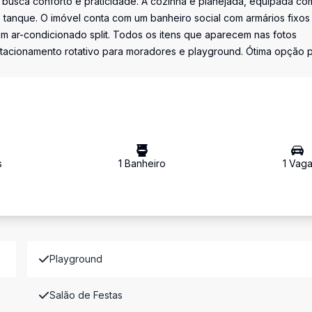
 busca conforto e praticidade. A cozinha é planejada, equipada co
tanque. O imóvel conta com um banheiro social com armários fixos
m ar-condicionado split. Todos os itens que aparecem nas fotos
stacionamento rotativo para moradores e playground. Ótima opção 
s
1
Banheiro
1
Vag
Playground
Salão de Festas