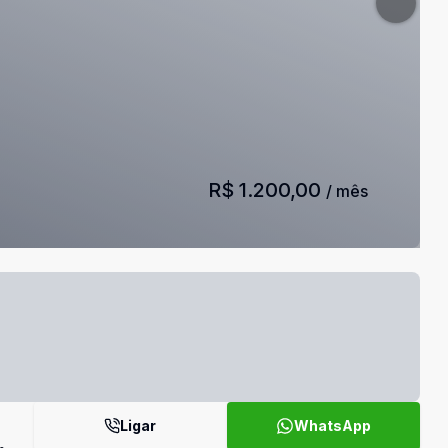
R$ 1.200,00
/ mês
Ligar
WhatsApp