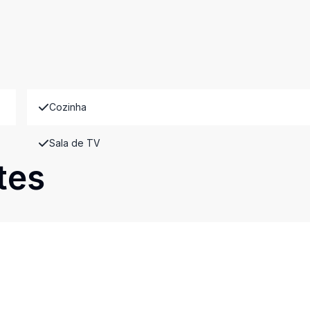
Cozinha
Sala de TV
tes
Cód:
10336
Comparar