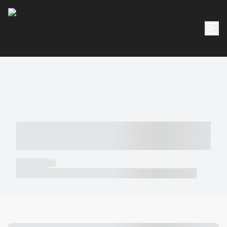
----- ----- -- ------ ---- ---- -- ----- -----
----- --- ------
----- -----
----- ----- -- ------ ---- ---- -- ----- ----- ----- --- ------