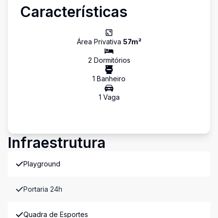
Características
Área Privativa
57
m²
2
Dormitório
s
1
Banheiro
1
Vaga
Infraestrutura
Playground
Portaria 24h
Quadra de Esportes