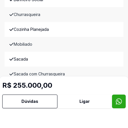
Churrasqueira
Cozinha Planejada
Mobiliado
Sacada
Sacada com Churrasqueira
R$ 255.000,00
Sala de Jantar
Dúvidas
Ligar
Sala de TV
Semi Mobiliado