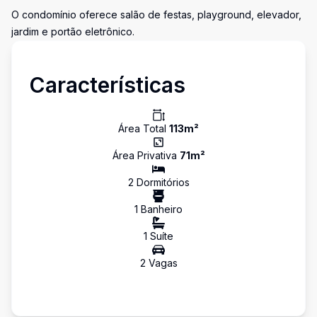
O condomínio oferece salão de festas, playground, elevador,
jardim e portão eletrônico.
Características
Área Total
113
m²
Área Privativa
71
m²
2
Dormitório
s
1
Banheiro
1
Suíte
2
Vaga
s