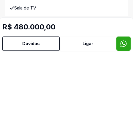
Sala de TV
Imóveis semelhantes
R$ 480.000,00
Confira imóveis semelhantes
Dúvidas
Ligar
Cód:
9745
Comparar
Có