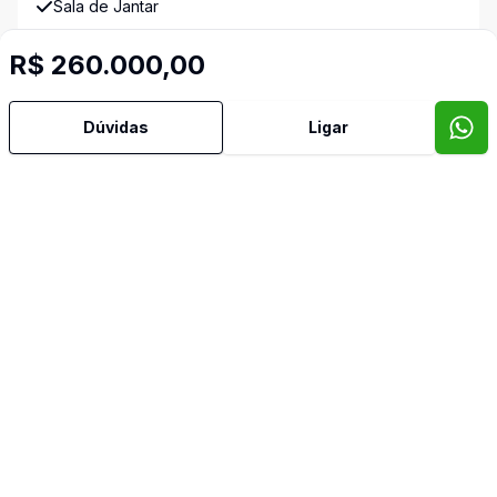
Sala de Jantar
Imóveis semelhantes
R$ 260.000,00
Confira imóveis semelhantes
Dúvidas
Ligar
Cód:
10285
Comparar
Có