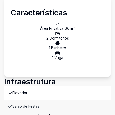
Características
Área Privativa
66
m²
2
Dormitório
s
1
Banheiro
1
Vaga
Infraestrutura
Elevador
Salão de Festas