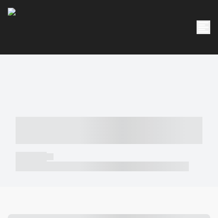
----- ----- -- ------ ---- ---- -- ----- -----
----- --- ------
----- -----
----- ----- -- ------ ---- ---- -- ----- ----- ----- --- ------