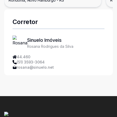
Rondônia, Novo Hamburgo - RS
Ron
Corretor
Sinuelo Imóveis
Rosana Rodrigues da Silva
44.460
(51) 3593-3064
rosana@sinuelo.net