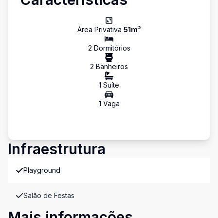
Área Privativa
51
m²
2
Dormitório
s
2
Banheiro
s
1
Suíte
1
Vaga
Infraestrutura
Playground
Salão de Festas
Mais informações