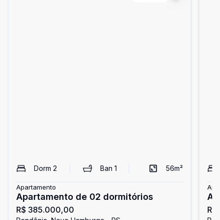
Dorm
2
Ban
1
56
m²
Apartamento
Apa
Apartamento de 02 dormitórios
Ap
R$ 385.000,00
R$