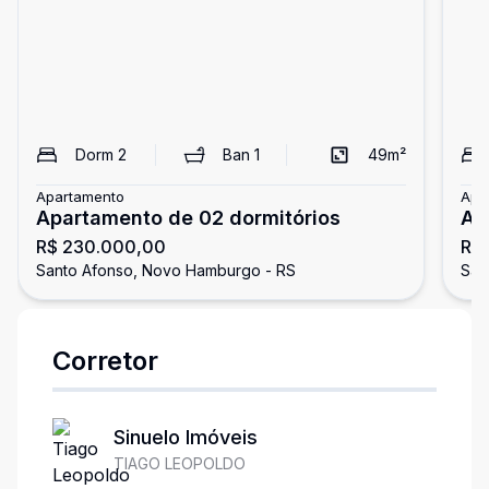
Dorm
2
Ban
1
49
m²
Apartamento
Apa
Apartamento de 02 dormitórios
Ap
R$ 230.000,00
R$
Santo Afonso, Novo Hamburgo - RS
San
Corretor
Sinuelo Imóveis
TIAGO LEOPOLDO