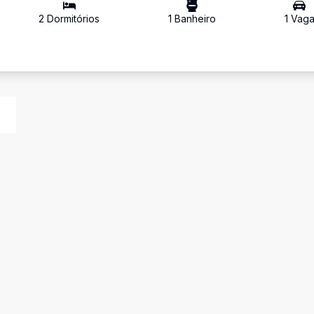
2
Dormitório
s
1
Banheiro
1
Vag