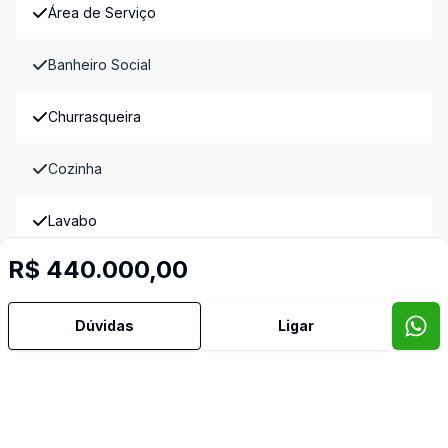
Área de Serviço
Banheiro Social
Churrasqueira
Cozinha
Lavabo
R$ 440.000,00
Sacada
Sacada com Churrasqueira
Dúvidas
Ligar
Sala de Jantar
Sala de TV