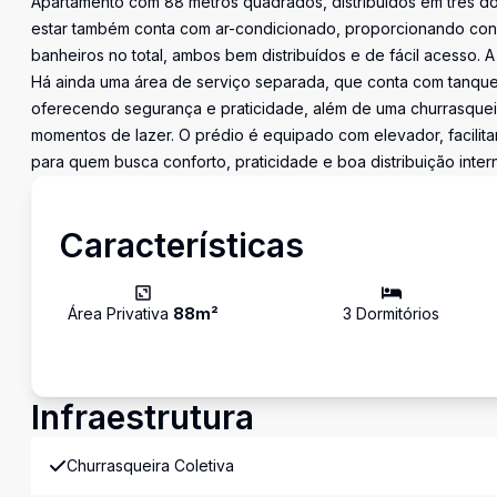
Apartamento com 88 metros quadrados, distribuídos em três do
estar também conta com ar-condicionado, proporcionando confo
banheiros no total, ambos bem distribuídos e de fácil acesso. A
Há ainda uma área de serviço separada, que conta com tanque
oferecendo segurança e praticidade, além de uma churrasqueira 
momentos de lazer. O prédio é equipado com elevador, facilit
para quem busca conforto, praticidade e boa distribuição inter
Características
Área Privativa
88
m²
3
Dormitório
s
Infraestrutura
Churrasqueira Coletiva