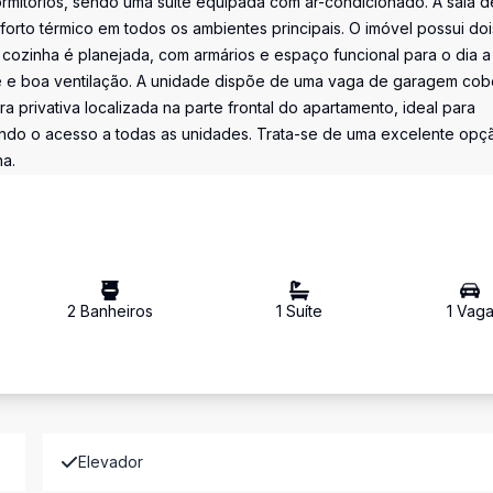
rmitórios, sendo uma suíte equipada com ar-condicionado. A sala d
rto térmico em todos os ambientes principais. O imóvel possui doi
 cozinha é planejada, com armários e espaço funcional para o dia a 
 e boa ventilação. A unidade dispõe de uma vaga de garagem cobe
privativa localizada na parte frontal do apartamento, ideal para
ando o acesso a todas as unidades. Trata-se de uma excelente opç
na.
2
Banheiro
s
1
Suíte
1
Vag
Elevador