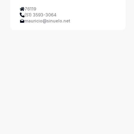
76119
(51) 3593-3064
mauricio@sinuelo.net