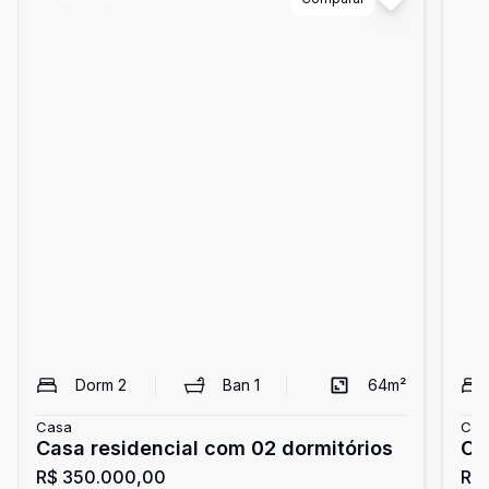
Dorm
2
Ban
1
64
m²
Casa
Cas
Casa residencial com 02 dormitórios
Ca
R$ 350.000,00
R$