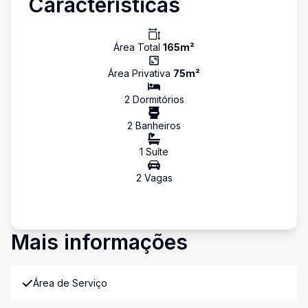
Características
Área Total
165
m²
Área Privativa
75
m²
2
Dormitório
s
2
Banheiro
s
1
Suíte
2
Vaga
s
Mais informações
Área de Serviço