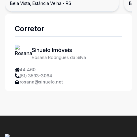
Bela Vista, Estância Velha - RS
Bela
Corretor
Sinuelo Imóveis
Rosana Rodrigues da Silva
44.460
(51) 3593-3064
rosana@sinuelo.net