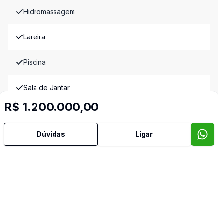
Hidromassagem
Lareira
Piscina
Sala de Jantar
R$ 1.200.000,00
Sala de TV
Imóveis semelhantes
Dúvidas
Ligar
Confira imóveis semelhantes
Cód:
10159
Comparar
Có