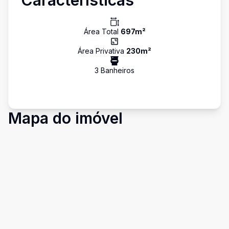
Características
Área Total
697
m²
Área Privativa
230
m²
3
Banheiro
s
Mapa do imóvel