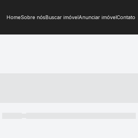
Home
Sobre nós
Buscar imóvel
Anunciar imóvel
Contato
----- ---- ---- -- ----
----- -----
----- ----- -- ------ ---- ---- -- ----- ----- ----- --- ------