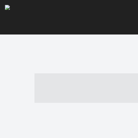
----- ----- -- -
- ------