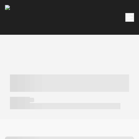
----- ----- -- ------ ---- ---- -- ----- -----
----- --- ------
----- -----
----- ----- -- ------ ---- ---- -- ----- ----- ----- --- ------