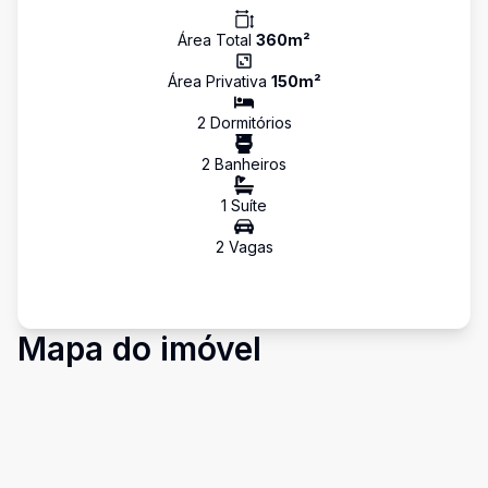
Área Total
360
m²
Área Privativa
150
m²
2
Dormitório
s
2
Banheiro
s
1
Suíte
2
Vaga
s
Mapa do imóvel