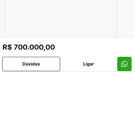
R$ 700.000,00
Dúvidas
Ligar
Dorm
2
Ban
2
149
m²
Casa
CASA RESIDENCIAL
R$ 450.000,00
Jardim Mauá, Novo Hamburgo - RS