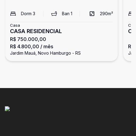
Dorm
3
Ban
1
290
m²
Casa
Cas
CASA RESIDENCIAL
Ca
R$ 750.000,00
se
R$ 4.800,00
/ mês
R$ 
Jardim Mauá, Novo Hamburgo - RS
Jar