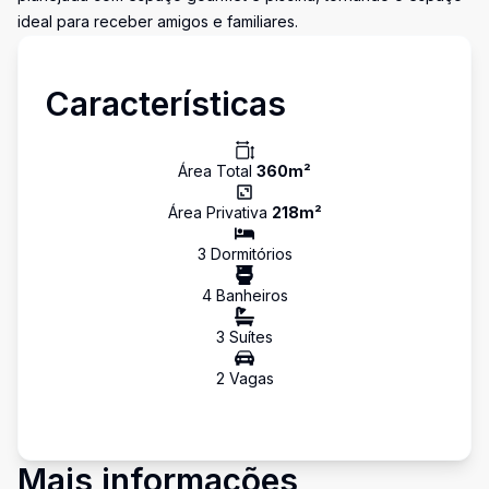
ideal para receber amigos e familiares.
Características
Área Total
360
m²
Área Privativa
218
m²
3
Dormitório
s
4
Banheiro
s
3
Suíte
s
2
Vaga
s
Mais informações