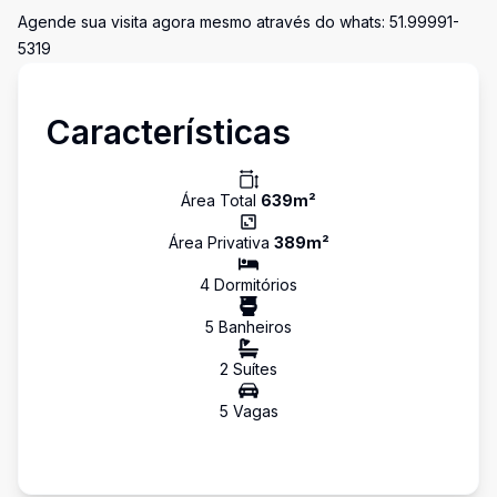
Agende sua visita agora mesmo através do whats: 51.99991-
5319
Características
Área Total
639
m²
Área Privativa
389
m²
4
Dormitório
s
5
Banheiro
s
2
Suíte
s
5
Vaga
s