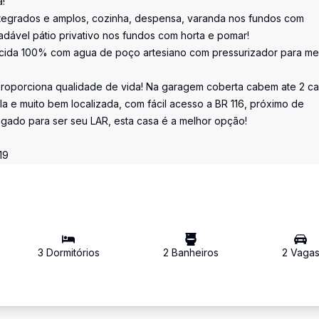
!
 integrados e amplos, cozinha, despensa, varanda nos fundos com
adável pátio privativo nos fundos com horta e pomar!
tecida 100% com agua de poço artesiano com pressurizador para me
 proporciona qualidade de vida! Na garagem coberta cabem ate 2 ca
ila e muito bem localizada, com fácil acesso a BR 116, próximo de
egado para ser seu LAR, esta casa é a melhor opção!
19
3
Dormitório
s
2
Banheiro
s
2
Vaga