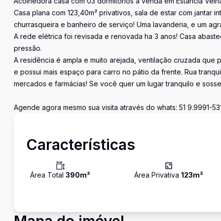
Acolhedora casa com 03 dormitórios a venda em Estância Velha
Casa plana com 123,40m² privativos, sala de estar com jantar
churrasqueira e banheiro de serviço! Uma lavanderia, e um agr
A rede elétrica foi revisada e renovada ha 3 anos! Casa abas
pressão.
A residência é ampla e muito arejada, ventilação cruzada que
e possui mais espaço para carro no pátio da frente. Rua tranqu
mercados e farmácias! Se você quer um lugar tranquilo e soss
Agende agora mesmo sua visita através do whats: 51 9.9991-53
Características
Área Total
390
m²
Área Privativa
123
m²