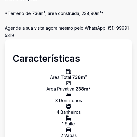
*Terreno de 736m², área construída, 238,90m²*
Agende a sua visita agora mesmo pelo WhatsApp: (51) 99991-
5319
Características
Área Total
736
m²
Área Privativa
238
m²
3
Dormitório
s
4
Banheiro
s
1
Suíte
2
Vaga
s