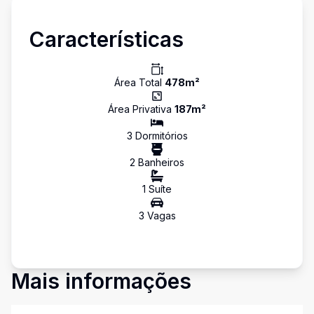
Características
Área Total
478
m²
Área Privativa
187
m²
3
Dormitório
s
2
Banheiro
s
1
Suíte
3
Vaga
s
Mais informações