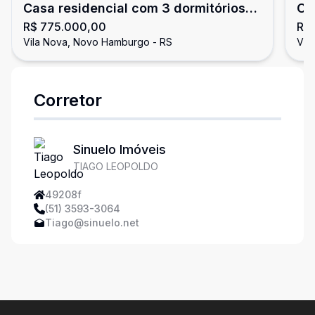
Casa residencial com 3 dormitórios
CA
R$ 775.000,00
R$
sendo 1 suíte
Vila Nova, Novo Hamburgo - RS
Vil
Corretor
Sinuelo Imóveis
TIAGO LEOPOLDO
49208f
(51) 3593-3064
Tiago@sinuelo.net