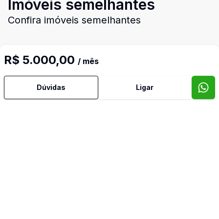
Imóveis semelhantes
Confira imóveis semelhantes
R$ 5.000,00
/ mês
Cód:
10147
Comparar
Có
Dúvidas
Ligar