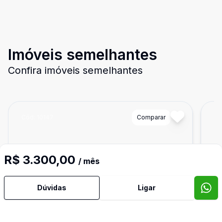
Imóveis semelhantes
Confira imóveis semelhantes
Cód:
10147
Comparar
Có
R$ 3.300,00
/ mês
Dúvidas
Ligar