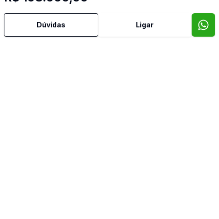
Dúvidas
Ligar
343
m²
Loja
Loja
Loja comercial
SA
R$ 2.200.000,00
R$
R$ 7.500,00
/ mês
R$
Centro, Novo Hamburgo - RS
Cen