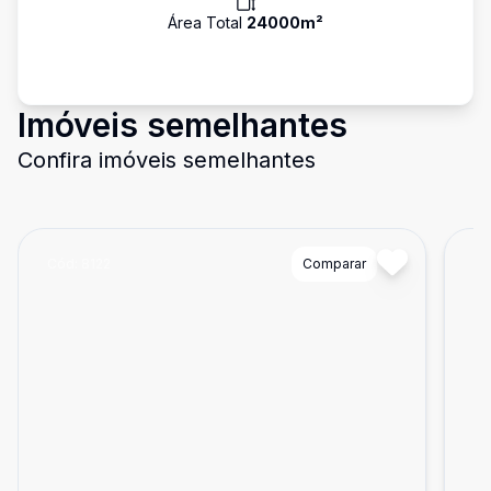
Área Total
24000
m²
Imóveis semelhantes
Confira imóveis semelhantes
Cód:
8122
Comparar
Có