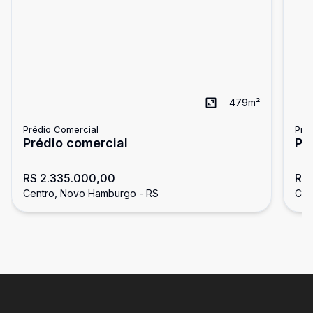
479
m²
Prédio Comercial
Pré
Prédio comercial
Pr
R$ 2.335.000,00
R$
Centro, Novo Hamburgo - RS
Cen