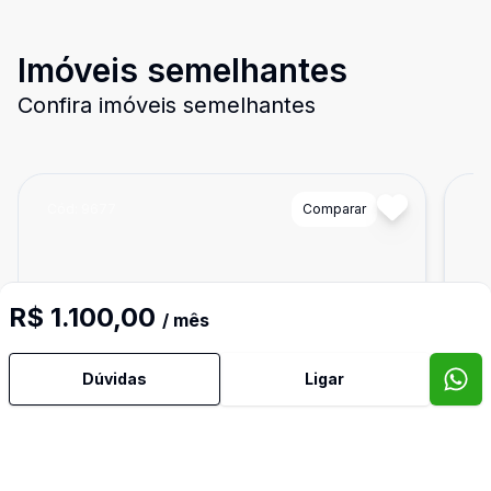
Imóveis semelhantes
Confira imóveis semelhantes
Cód:
9677
Comparar
Có
R$ 1.100,00
/ mês
Dúvidas
Ligar