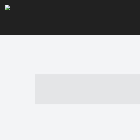
----- ----- -- -
- ------