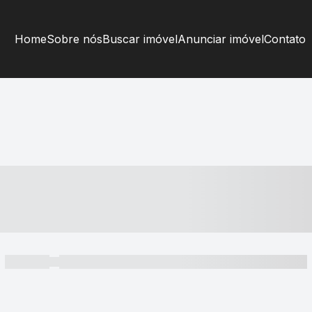
Home
Sobre nós
Buscar imóvel
Anunciar imóvel
Contato
----- ---- ---- -- ----
----- -----
----- ----- -- ------ ---- ---- -- ----- ----- ----- --- ------