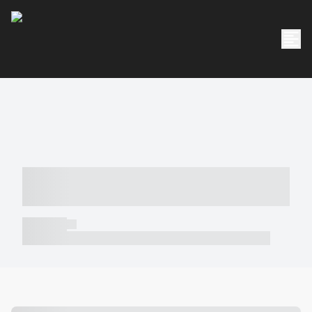
----- ----- -- ------ ---- ---- -- ----- -----
----- --- ------
----- -----
----- ----- -- ------ ---- ---- -- ----- ----- ----- --- ------