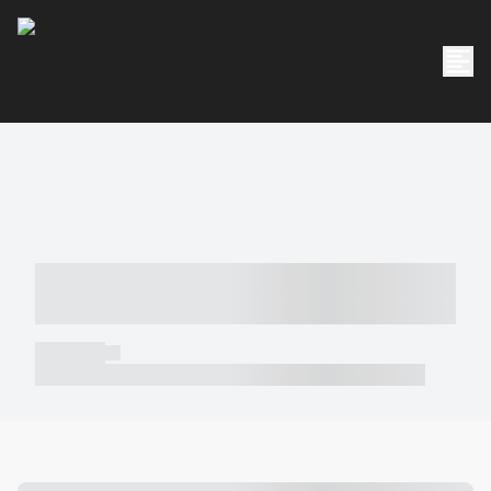
----- ----- -- ------ ---- ---- -- ----- -----
----- --- ------
----- -----
----- ----- -- ------ ---- ---- -- ----- ----- ----- --- ------