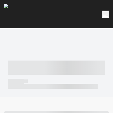
----- ----- -- ------ ---- ---- -- ----- -----
----- --- ------
----- -----
----- ----- -- ------ ---- ---- -- ----- ----- ----- --- ------