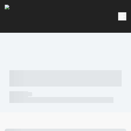
----- ----- -- ------ ---- ---- -- ----- -----
----- --- ------
----- -----
----- ----- -- ------ ---- ---- -- ----- ----- ----- --- ------