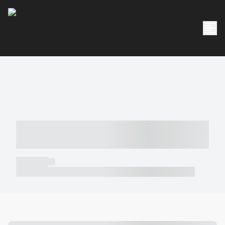
----- ----- -- ------ ---- ---- -- ----- -----
----- --- ------
----- -----
----- ----- -- ------ ---- ---- -- ----- ----- ----- --- ------