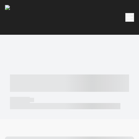
----- ----- -- ------ ---- ---- -- ----- -----
----- --- ------
----- -----
----- ----- -- ------ ---- ---- -- ----- ----- ----- --- ------