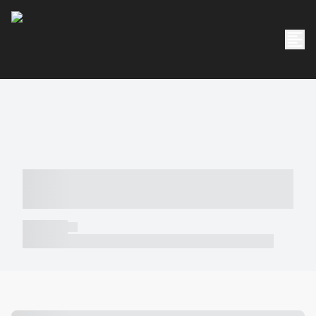
----- ----- -- ------ ---- ---- -- ----- -----
----- --- ------
----- -----
----- ----- -- ------ ---- ---- -- ----- ----- ----- --- ------