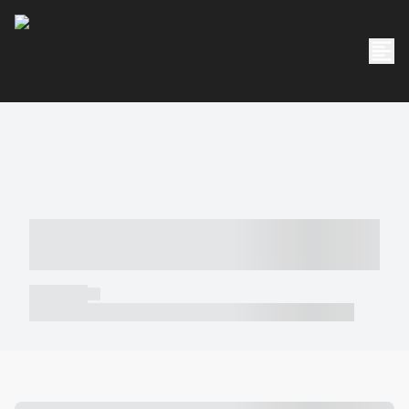
----- ----- -- ------ ---- ---- -- ----- -----
----- --- ------
----- -----
----- ----- -- ------ ---- ---- -- ----- ----- ----- --- ------