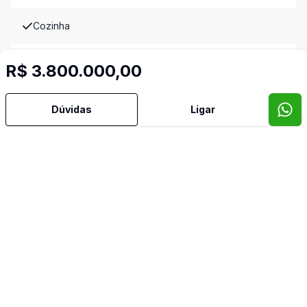
Cozinha
Estar Íntimo
R$ 3.800.000,00
Sala de Jantar
Dúvidas
Ligar
Imóveis semelhantes
Confira imóveis semelhantes
Cód:
10300
Comparar