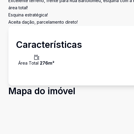
Excelente terreno, frente para Rua Bartolomeu, esquina com a 
área total!
Esquina estratégica!
Aceita dação, parcelamento direto!
Características
Área Total
276
m²
Mapa do imóvel