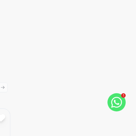
ious slide
Next slide
1
Cód:
8398
Comparar