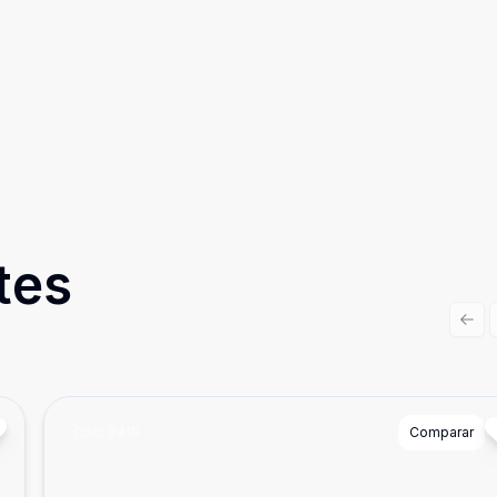
tes
Prev
Cód:
8419
Comparar