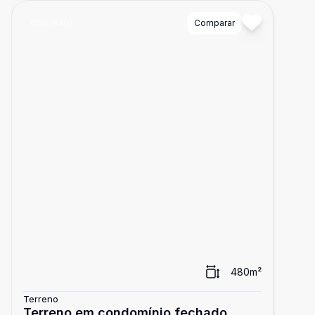
Cód:
9401
Comparar
480
m²
Terreno
Terreno em condomínio fechado