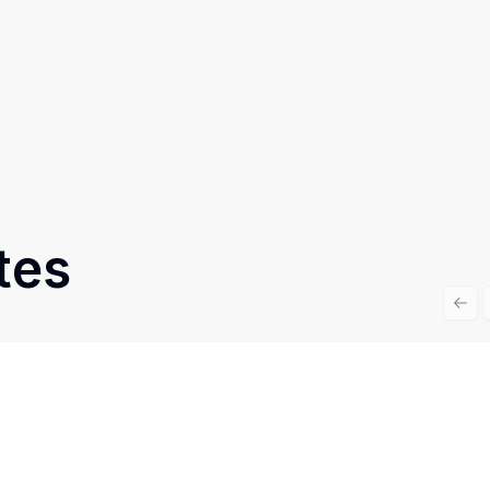
tes
Prev
Cód:
8120
Comparar