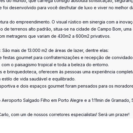
es do mundo, que carrega consigo absoluta sofisticação, seguranç
foi desenvolvido para você desfrutar de luxo e viver no melhor d
etura do empreendimento. O visual rústico em sinergia com a inovaç
do de terrenos alto padrão, situa-se na cidade de Campo Bom, uma
s com metragens que variam de 430m2 a 600m2 privativos.
a: São mais de 13.000 m2 de áreas de lazer, dentre elas:
de festas gourmet para confraternizações e recepção de convidado
co com o paisagismo tropical e toda a beleza do entorno.
es e brinquedoteca, oferecem às pessoas uma experiência comple
stilo de vida saudável e equilibrado.
sportiva e dois espaços gourmet foram pensados para os moradore
 Aeroporto Salgado Filho em Porto Alegre e a 1:11min de Gramado, 
rlo, com um de nossos corretores especialistas! Será um prazer!