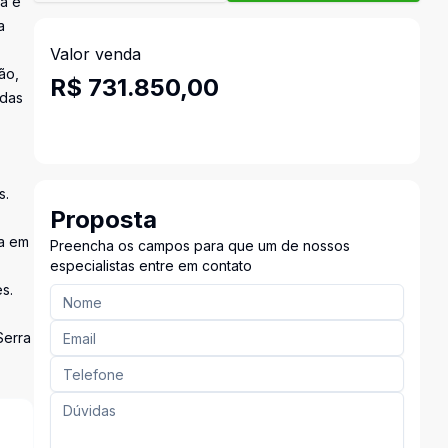
a e
a
Valor venda
ão,
R$ 731.850,00
 das
s.
Proposta
ta em
Preencha os campos para que um de nossos
especialistas entre em contato
s.
Serra