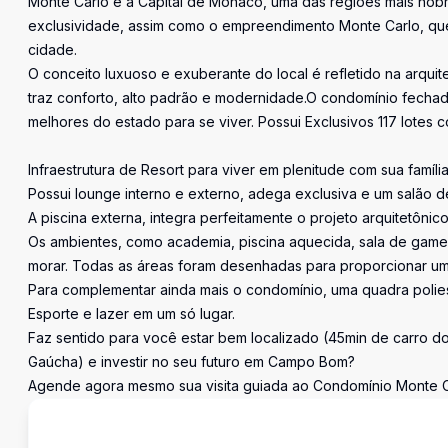
Monte Carlo é a Capital de Mônaco, uma das regiões mais nobr
exclusividade, assim como o empreendimento Monte Carlo, que 
cidade.
O conceito luxuoso e exuberante do local é refletido na arquit
traz conforto, alto padrão e modernidade.O condomínio fecha
melhores do estado para se viver. Possui Exclusivos 117 lote
Infraestrutura de Resort para viver em plenitude com sua famíli
Possui lounge interno e externo, adega exclusiva e um salão 
A piscina externa, integra perfeitamente o projeto arquitetôni
Os ambientes, como academia, piscina aquecida, sala de gam
morar. Todas as áreas foram desenhadas para proporcionar um e
Para complementar ainda mais o condomínio, uma quadra polie
Esporte e lazer em um só lugar.
Faz sentido para você estar bem localizado (45min de carro do
Gaúcha) e investir no seu futuro em Campo Bom?
Agende agora mesmo sua visita guiada ao Condomínio Monte Ca