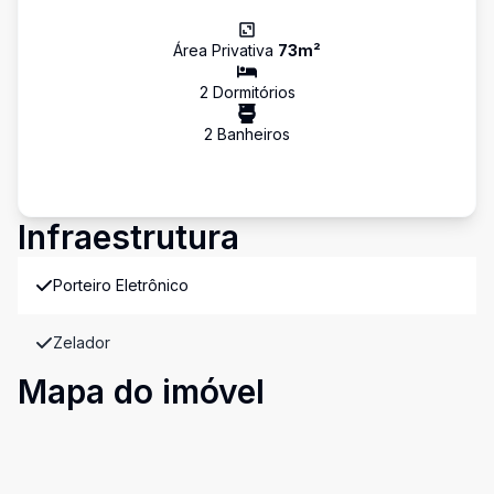
Área Privativa
73
m²
2
Dormitório
s
2
Banheiro
s
Infraestrutura
Porteiro Eletrônico
Zelador
Mapa do imóvel