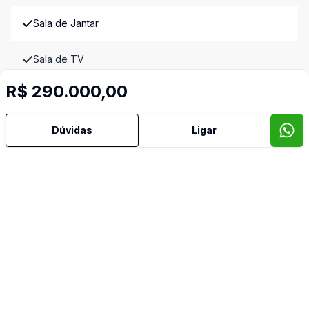
Sala de Jantar
Sala de TV
Imóveis semelhantes
R$ 290.000,00
Confira imóveis semelhantes
Dúvidas
Ligar
Cód:
10409
Comparar
Có