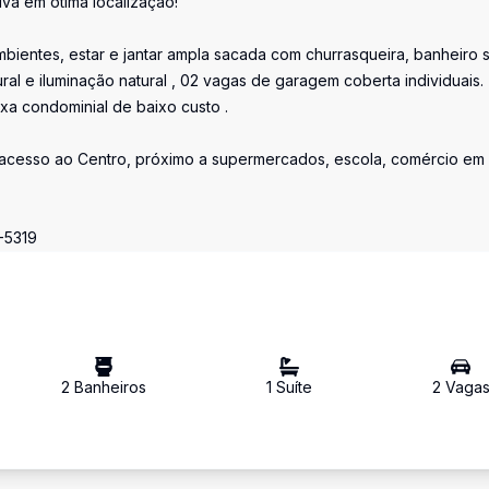
va em ótima localização!
bientes, estar e jantar ampla sacada com churrasqueira, banheiro s
ral e iluminação natural , 02 vagas de garagem coberta individuais.
xa condominial de baixo custo .
do acesso ao Centro, próximo a supermercados, escola, comércio em
-5319
2
Banheiro
s
1
Suíte
2
Vaga