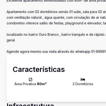
Excelente apartamento semimobiliado com 80m² de área privati
Apartamento com 02 dormitórios sendo 01 suíte, sala para 02 am
com ventilação natural , água quente, com circulação de ar natu
condomínio oferece salão de festas, playground e elevador, ta
localizado no bairro Ouro Branco , bairro tranquilo e de rápi
geral.
Agende agora mesmo sua visita através do whatsapp 51-99991
Características
Área Privativa
80
m²
2
Dormitório
s