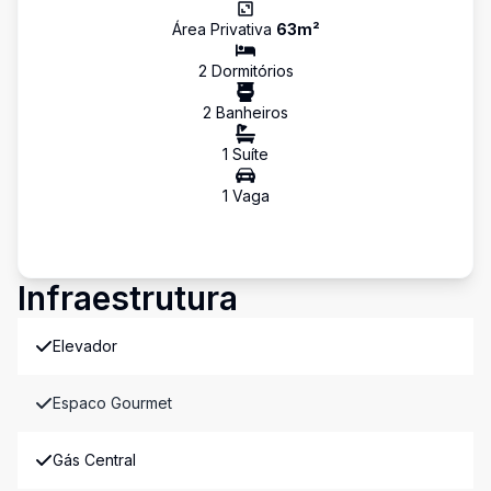
Área Privativa
63
m²
2
Dormitório
s
2
Banheiro
s
1
Suíte
1
Vaga
Infraestrutura
Elevador
Espaco Gourmet
Gás Central